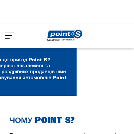
Skip
to
main
content
 до пригод Point S?
ершої незалежної та
 роздрібних продавців шин
говування автомобілів Point
Rich
ЧОМУ POINT S?
text