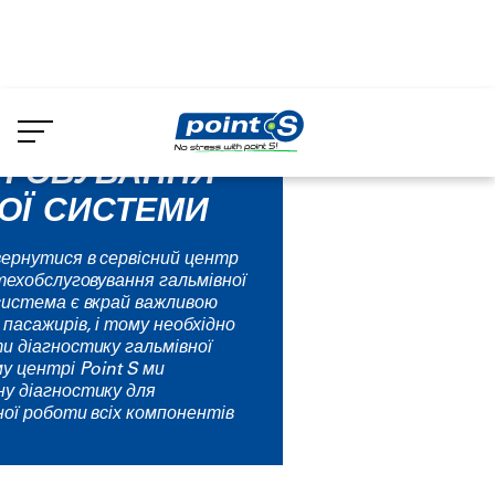
Skip
to
ль
Гальма
main
content
УГОВУВАННЯ
ОЇ СИСТЕМИ
ернутися в сервісний центр
техобслуговування гальмівної
система є вкрай важливою
 пасажирів, і тому необхідно
и діагностику гальмівної
у центрі Point S ми
у діагностику для
ної роботи всіх компонентів