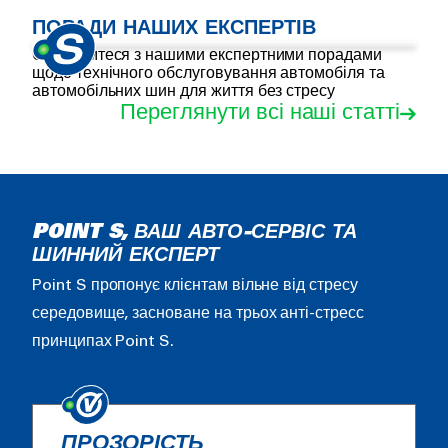
11 видів перевірок автомобіля
Як скоротити витрату палива?
преміуму
перед поїздкою у відпустку!
ПОРАДИ НАШИХ ЕКСПЕРТІВ
Ознайомтеся з нашими експертними порадами
щодо технічного обслуговування автомобіля та
автомобільних шин для життя без стресу
Переглянути всі наші статті
POINT S, ВАШ АВТО-СЕРВІС ТА
ШИННИЙ ЕКСПЕРТ
Point S пропонує клієнтам вільне від стресу
середовище, засноване на трьох анті-стресс
принципах Point S.
ПРОЗОРІСТЬ