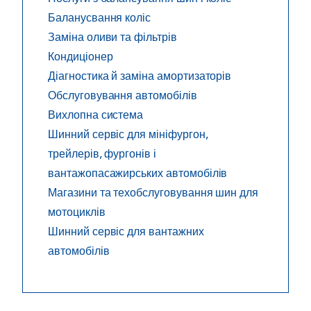
Баланусвання коліс
Заміна оливи та фільтрів
Кондиціонер
Діагностика й заміна амортизаторів
Обслуговування автомобілів
Вихлопна система
Шинний сервіс для мініфургон,
трейлерів, фургонів і
вантажопасажирських автомобілів
Магазини та техобслуговування шин для
мотоциклів
Шинний сервіс для вантажних
автомобілів
4 вагуті причини купити шини